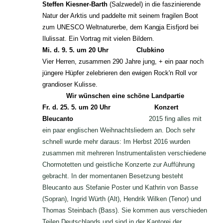
Steffen Kiesner-Barth
(Salzwedel) in die faszinierende
Natur der Arktis und paddelte mit seinem fragilen Boot
zum UNESCO Weltnaturerbe, dem Kangja Eisfjord bei
Ilulissat. Ein Vortrag mit vielen Bildern.
Mi. d. 9. 5. um 20 Uhr Clubkino
Vier Herren, zusammen 290 Jahre jung, + ein paar noch
jüngere Hüpfer zelebrieren den ewigen Rock'n Roll vor
grandioser Kulisse.
Wir wünschen eine schöne Landpartie
Fr. d. 25. 5. um 20 Uhr
Konzert
Bleucanto
2015 fing alles mit
ein paar englischen Weihnachtsliedern an. Doch sehr
schnell wurde mehr daraus: Im Herbst 2016 wurden
zusammen mit mehreren Instrumentalisten verschiedene
Chormotetten und geistliche Konzerte zur Aufführung
gebracht. In der momentanen Besetzung besteht
Bleucanto aus Stefanie Poster und Kathrin von Basse
(Sopran), Ingrid Würth (Alt), Hendrik Wilken (Tenor) und
Thomas Steinbach (Bass). Sie kommen aus verschieden
Teilen Deutschlands und sind in der Kantorei der