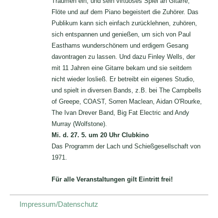
Träumen ein, und sein virtuoses Spiel an Gitarre,
Flöte und auf dem Piano begeistert die Zuhörer. Das
Publikum kann sich einfach zurücklehnen, zuhören,
sich entspannen und genießen, um sich von Paul
Easthams wunderschönem und erdigem Gesang
davontragen zu lassen. Und dazu Finley Wells, der
mit 11 Jahren eine Gitarre bekam und sie seitdem
nicht wieder losließ. Er betreibt ein eigenes Studio,
und spielt in diversen Bands, z.B. bei The Campbells
of Greepe, COAST, Sorren Maclean, Aidan O'Rourke,
The Ivan Drever Band, Big Fat Electric and Andy
Murray (Wolfstone).
Mi. d. 27. 5. um 20 Uhr Clubkino
Das Programm der Lach und Schießgesellschaft von
1971.
Für alle Veranstaltungen gilt Eintritt frei!
Impressum/Datenschutz