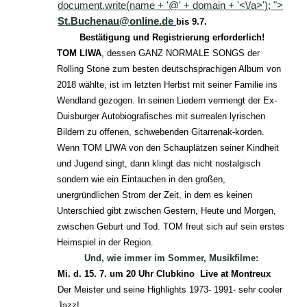
document.write(name + '@' + domain + '<\/a>');
">
St.Buchenau@online.de
bis 9.7.
Bestätigung und Registrierung erforderlich!
TOM LIWA
, dessen GANZ NORMALE SONGS der
Rolling Stone zum besten deutschsprachigen Album von
2018 wählte, ist im letzten Herbst mit seiner Familie ins
Wendland gezogen. In seinen Liedern vermengt der Ex-
Duisburger Autobiografisches mit surrealen lyrischen
Bildern zu offenen, schwebenden Gitarrenak-korden.
Wenn TOM LIWA von den Schauplätzen seiner Kindheit
und Jugend singt, dann klingt das nicht nostalgisch
sondern wie ein Eintauchen in den großen,
unergründlichen Strom der Zeit, in dem es keinen
Unterschied gibt zwischen Gestern, Heute und Morgen,
zwischen Geburt und Tod. TOM freut sich auf sein erstes
Heimspiel in der Region.
Und, wie immer im Sommer, Musikfilme:
Mi. d. 15. 7. um 20 Uhr Clubkino Live at Montreux
Der Meister und seine Highlights 1973- 1991- sehr cooler
Jazz!