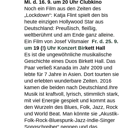
Mi. d. 16. 9. um 20 Uhr Clubkino
Noch ein Film aus den Zeiten des
„Lockdown“: Katja Flint spielt den bis
heute einzigen Hollywood Star aus
Deutschland: Preußisch, fleißig,
weltberühmt und am Ende ganz alleine.
Ein Film von Josef Vilsmaier
Fr. d. 25. 9.
um
19 (!)
Uhr Konzert Bir
kett Hall
Es ist die ungewöhnliche musikalische
Geschichte eines Duos Birkett Hall. Das
Paar verließ Kanada im Jahr 2009 und
lebte für 7 Jahre in Asien. Dort tourten sie
und erlebten wunderbare Zeiten. 2016
kamen die beiden nach Deutschland.
Ihre
Musik ist kraftvoll, lyrisch, stimmlich stark,
mit viel Energie gespielt und kommt aus
den Wurzeln des Blues, Folk, Jazz, Rock
und World Beat. Man könnte sie „Akustik-
Folk-Rock-Bluespunk-Jazz-Indie-Singer
Songschreiber“ nennen und das