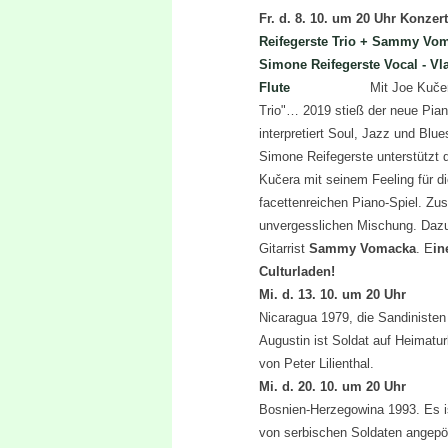
Fr. d.
8
. 10. um
20
Uhr Konzert
Reifegerste Trio + Sammy Vo
Simone Reifegerste Vocal - Vl
Flute
Mit Joe Kuče
Trio"… 2019 stieß der neue Pian
interpretiert Soul, Jazz und Blu
Simone Reifegerste unterstützt 
Kučera mit seinem Feeling für d
facettenreichen Piano-Spiel. Zu
unvergesslichen Mischung.
Dazu
Gitarrist
Sammy Vomacka
. E
in
Culturladen!
Mi. d. 13. 10. um 20 
Nicaragua 1979, die Sandiniste
Augustin ist Soldat auf Heimaturl
von Peter Lilienthal.
Mi. d. 20. 10. um 20 
Bosnien-Herzegowina 1993. Es is
von serbischen Soldaten angepöbe