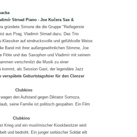
macka
adimír Strnad Piano - Joe Kučera Sax &
ra gründete Simone die die Gruppe "Reifegerste
ist aus Prag, Vladimír Strnad dazu. Das Trio
es-Klassiker auf eindrucksvolle und gefühlvolle Weise.
die Band mit ihrer außergewöhnlichen Stimme, Joe
ie Flöte und das Saxophon und Vladimír mit seinem
sammen verschmilzt die Musik zu einer
 kommt, als Session Gast, der legendäre Jazz
e verspätete Geburtstagsfeier für den Clenzer
Uhr Clubkino
n wagen den Aufstand gegen Diktator Somoza.
aub, seine Familie ist politisch gespalten. Ein Film
Uhr Clubkino
t Krieg und ein muslímischer Kioskbesitzer wird
lt und bedroht. Ein junger serbischer Soldat eilt