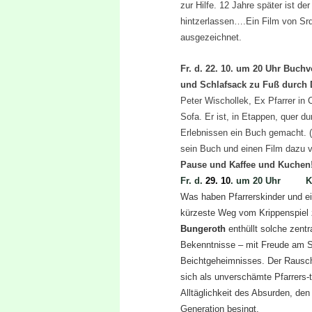
zur Hilfe. 12 Jahre später ist de
hintzerlassen….Ein Film von Srd
ausgezeichnet.
Fr. d. 22. 10. um 20 Uhr Buchv
und Schlafsack zu Fuß durch 
Peter Wischollek, Ex Pfarrer in 
Sofa. Er ist, in Etappen, quer 
Erlebnissen ein Buch gemacht. (E
sein Buch und einen Film dazu 
Pause und Kaffee und Kuchen
Fr. d.
29. 10
. um 20 Uhr Ka
Was haben Pfarrerskinder und e
kürzeste Weg vom Krippenspiel z
Bungeroth
enthüllt solche zent
Bekenntnisse – mit Freude am S
Beichtgeheimnisses.
Der Rausch
sich als unverschämte Pfarrers-t
Alltäglichkeit des Absurden, den
Generation besingt.