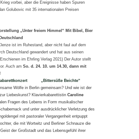
r Krieg vorbei, aber die Ereignisse haben Spuren
an Golubovic mit 35 internationalen Preisen
orstellung „Unter freiem Himmel“ Mit Bibel, Bier
Deutschland
Clenze ist im Ruhestand, aber nicht faul auf dem
durch Deutschland gewandert und hat aus seinen
rschienen im Ehrling Verlag 2021) Der Autor stellt
vor. Auch am
So. d. 24. 10. um 14.30, dann mit
!
barettkonzert „Bittersüße Beichte“
insame Wölfe in Berlin gemeinsam? Und wie ist der
ur Liebeskunst? Klavierkabarettistin
Caroline
ralen Fragen des Lebens in Form musikalischer
chabernack und unter ausdrücklicher Verletzung des
goldengel mit pastoraler Vergangenheit entpuppt
ochter, die mit Wortwitz und Berliner Schnauze die
 Geist der Großstadt und das Lebensgefühl ihrer