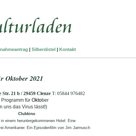
nahmeantrag
|
Silberdistel
|
Kontakt
r Oktober 2021
 Str. 21 b
/
29459 Clenze
T: 05844 976482
 Programm für
Okto
ber
 uns das Virus lässt!)
Uhr Clubkino
 in einem heruntergekommenen Hotel: Eine
 drei Amerikaner. Ein Episodenfilm von Jim Jarmusch