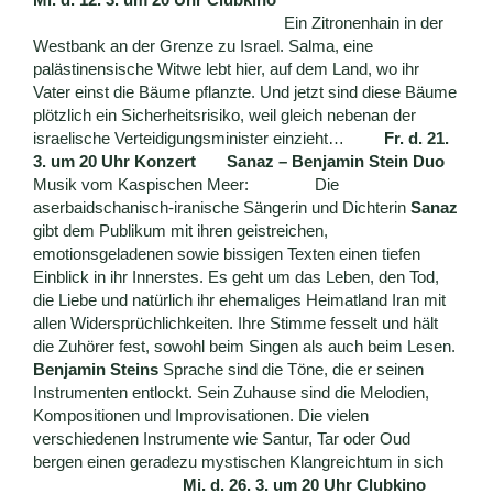
Ein Zitronenhain in der
Westbank an der Grenze zu Israel. Salma, eine
palästinensische Witwe lebt hier, auf dem Land, wo ihr
Vater einst die Bäume pflanzte. Und jetzt sind diese Bäume
plötzlich ein Sicherheitsrisiko, weil gleich nebenan der
israelische Verteidigungsminister einzieht…
Fr
. d. 21.
3. um 20 Uhr Konzert Sanaz – Benjamin Stein Duo
Musik vom Kaspischen Meer: Die
aserbaidschanisch-iranische Sängerin und Dichterin
Sanaz
gibt dem Publikum mit ihren geistreichen,
emotionsgeladenen sowie bissigen Texten einen tiefen
Einblick in ihr Innerstes. Es geht um das Leben, den Tod,
die Liebe und natürlich ihr ehemaliges Heimatland Iran mit
allen Widersprüchlichkeiten. Ihre Stimme fesselt und hält
die Zuhörer fest, sowohl beim Singen als auch beim Lesen.
Benjamin Steins
Sprache sind die Töne, die er seinen
Instrumenten entlockt. Sein Zuhause sind die Melodien,
Kompositionen und Improvisationen. Die vielen
verschiedenen Instrumente wie Santur, Tar oder Oud
bergen einen geradezu mystischen Klangreichtum in sich
Mi. d. 26. 3. um 20 Uhr Clubkino